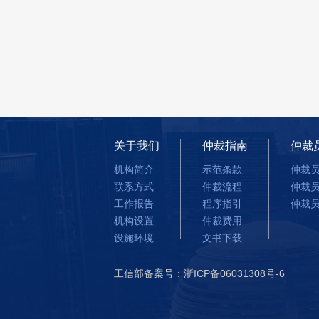
关于我们
仲裁指南
仲裁
机构简介
示范条款
仲裁
联系方式
仲裁流程
仲裁
工作报告
程序指引
仲裁
机构设置
仲裁费用
设施环境
文书下载
工信部备案号：浙ICP备06031308号-6