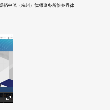
观韬中茂（杭州）律师事务所徐亦丹律